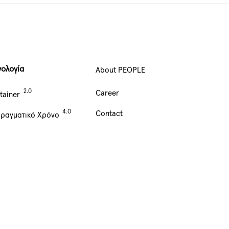
νολογία
About PEOPLE
Main
Career
tainer
Navigation
Contact
Πραγματικό Χρόνο
footer