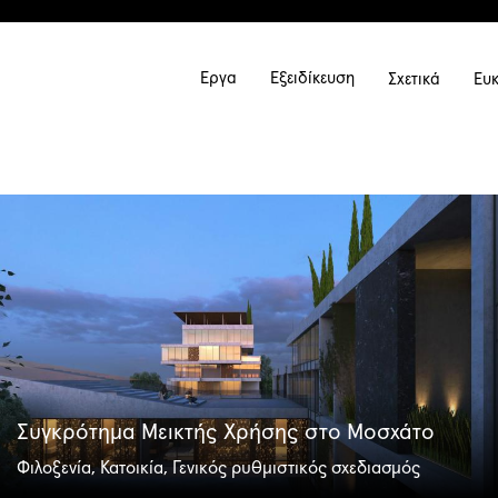
Main
Έργα
Εξειδίκευση
Σχετικά
Ευκ
navigati
Συγκρότημα Μεικτής Χρήσης στο Μοσχάτο
Φιλοξενία, Κατοικία, Γενικός ρυθμιστικός σχεδιασμός