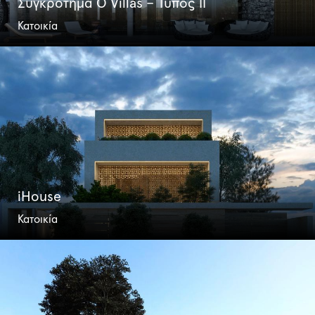
Συγκρότημα O Villas – Τύπος II
Κατοικία
iHouse
Κατοικία