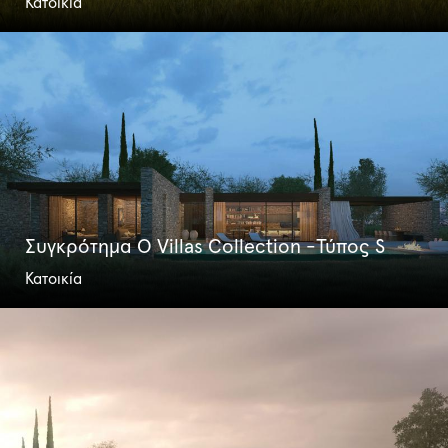
Κατοικία
Συγκρότημα O Villas Collection -Τύπος S
Κατοικία