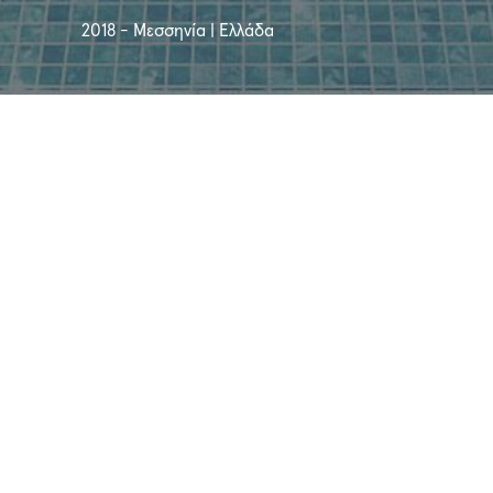
2018 - Μεσσηνία | Ελλάδα
Έναρξη
: 2016
Έκταση
: 120 m2
Τοποθεσία
: Γιάλοβα | Μεσσηνία | Ελλάδα
Στάδιο
: Ολοκληρωμένη Μελέτη
Κατασκευή
: PEOPLE
Αρχιτεκτονική Μελέτη
: PEOPLE
Η/Μ Μελέτη
: PEOPLE
Δομική Μελέτη
: PEOPLE
Ο μοναδικός σχεδιασμός αυτού του
συμπλέγματος κατοικιών προσφέρει την καλύτερη
θέα στον κόλπο του Ναβαρίνου, από κάθε