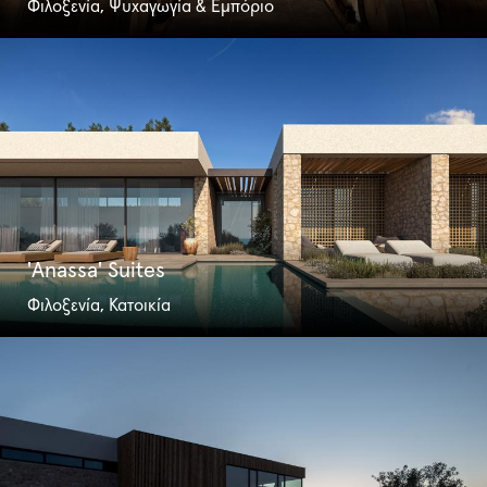
Φιλοξενία, Ψυχαγωγία & Εμπόριο
'Anassa' Suites
Φιλοξενία, Κατοικία