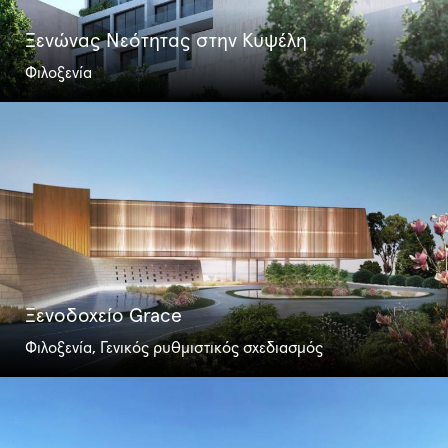
Ξενώνας Νεότητας στην Κυψέλη
Φιλοξενία
Ξενοδοχείο Grace
Φιλοξενία, Γενικός ρυθμιστικός σχεδιασμός