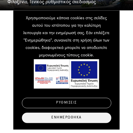
Φιλοξενία, Γενικός ρυθμιστικός σχεδιασμός
Χρησιμοποιούμε κάποια cookies στις σελίδες
αυτού του ιστότοπου για την καλύτερη
Δεν αρχίζουμε έχοντας έτοιμες
λειτουργία και την ενημέρωσή σας. Εάν επιλέξετε
απαντήσεις. Αρχίζουμε
"Ενημερώθηκα", συναινείτε στη χρήση όλων των
θέτοντας τις σωστές
cookies, διαφορετικά μπορείτε να αποδεχτείτε
μεμονωμένους τύπους cookie.
ερωτήσεις. Επικοινωνήστε
μαζί μας για οποιαδήποτε
απορία σας ή αν χρειάζεστε
λύσεις για το έργο σας.
ΡΥΘΜΊΣΕΙΣ
Επικοινωνία
ΕΝΗΜΕΡΏΘΗΚΑ