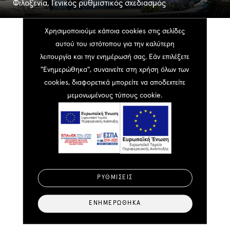
Φιλοξενία, Γενικός ρυθμιστικός σχεδιασμός
Χρησιμοποιούμε κάποια cookies στις σελίδες
αυτού του ιστότοπου για την καλύτερη
Δεν αρχίζουμε έχοντας έτοιμες
λειτουργία και την ενημέρωσή σας. Εάν επιλέξετε
απαντήσεις. Αρχίζουμε
"Ενημερώθηκα", συναινείτε στη χρήση όλων των
θέτοντας τις σωστές
cookies, διαφορετικά μπορείτε να αποδεχτείτε
μεμονωμένους τύπους cookie.
ερωτήσεις. Επικοινωνήστε
μαζί μας για οποιαδήποτε
απορία σας ή αν χρειάζεστε
λύσεις για το έργο σας.
ΡΥΘΜΊΣΕΙΣ
Επικοινωνία
ΕΝΗΜΕΡΏΘΗΚΑ