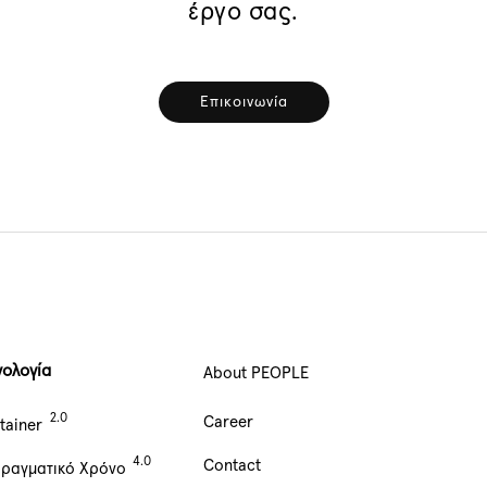
έργο σας.
Επικοινωνία
νολογία
About PEOPLE
Main
Career
tainer
Navigation
Contact
Πραγματικό Χρόνο