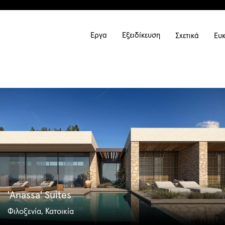
Main
Έργα
Εξειδίκευση
Σχετικά
Ευκ
navigati
'Anassa' Suites
Φιλοξενία, Κατοικία